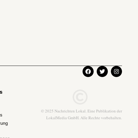
ks
© 2025 Nachrichten Lokal. Eine Publikation der
ns
LokalMedia GmbH. Alle Rechte vorbehalten.
rung