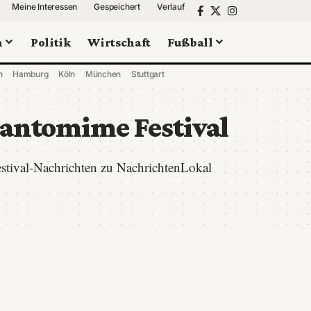
Meine Interessen
Gespeichert
Verlauf
n
Politik
Wirtschaft
Fußball
n
Hamburg
Köln
München
Stuttgart
Pantomime Festival
estival-Nachrichten zu NachrichtenLokal