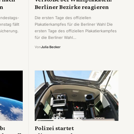
in
Berliner Bezirke reagieren
undestags-
Die ersten Tage des offiziellen
stag fällt
Plakatierkampfes für die Berliner Wahl Die
nsicherung.
ersten Tage des offiziellen Plakatierkampfes
für die Berliner Wahl…
Von
Julia Becker
b:
Polizei startet