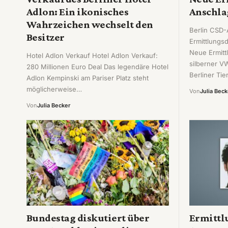
Adlon: Ein ikonisches
Anschlag
Wahrzeichen wechselt den
Berlin CSD-
Besitzer
Ermittlungsd
Neue Ermitt
Hotel Adlon Verkauf Hotel Adlon Verkauf:
silberner V
280 Millionen Euro Deal Das legendäre Hotel
Berliner Ti
Adlon Kempinski am Pariser Platz steht
möglicherweise…
Von
Julia Beck
Von
Julia Becker
Bundestag diskutiert über
Ermittl