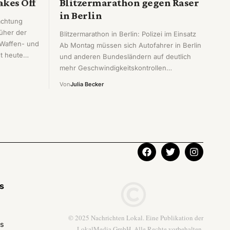
akes Off
Blitzermarathon gegen Raser
in Berlin
achtung
rüher der
Blitzermarathon in Berlin: Polizei im Einsatz
 Waffen- und
Ab Montag müssen sich Autofahrer in Berlin
ht heute…
und anderen Bundesländern auf deutlich
mehr Geschwindigkeitskontrollen…
Von
Julia Becker
ks
© 2025 Nachrichten Lokal. Eine Publikation der
ns
LokalMedia GmbH. Alle Rechte vorbehalten.