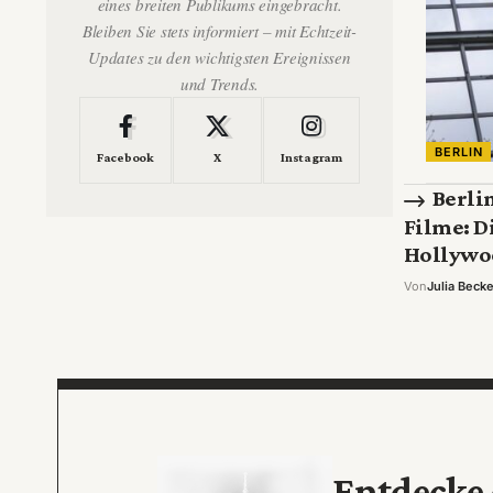
eines breiten Publikums eingebracht.
Bleiben Sie stets informiert – mit Echtzeit-
Updates zu den wichtigsten Ereignissen
und Trends.
BERLIN
Facebook
X
Instagram
Berli
Filme: D
Hollywo
Von
Julia Becke
Entdecke 