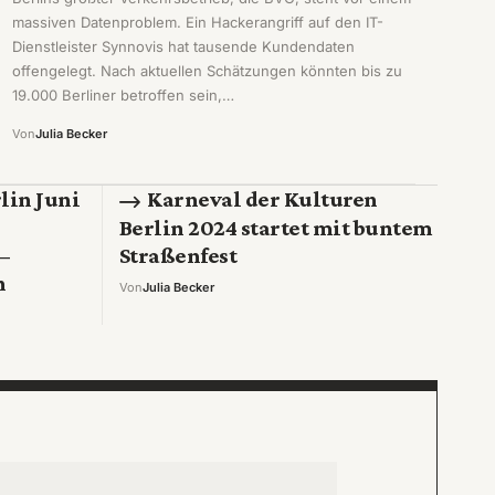
massiven Datenproblem. Ein Hackerangriff auf den IT-
Dienstleister Synnovis hat tausende Kundendaten
offengelegt. Nach aktuellen Schätzungen könnten bis zu
19.000 Berliner betroffen sein,…
Von
Julia Becker
lin Juni
Karneval der Kulturen
Berlin 2024 startet mit buntem
–
Straßenfest
h
Von
Julia Becker