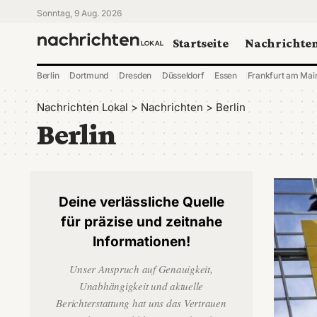
Sonntag, 9 Aug. 2026
Startseite
Nachrichte
Berlin
Dortmund
Dresden
Düsseldorf
Essen
Frankfurt am Mai
Nachrichten Lokal
>
Nachrichten
>
Berlin
Berlin
Deine verlässliche Quelle
für präzise und zeitnahe
Informationen!
Unser Anspruch auf Genauigkeit,
Unabhängigkeit und aktuelle
Berichterstattung hat uns das Vertrauen