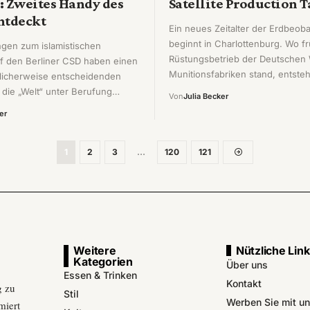
: Zweites Handy des
Satellite Production T
ntdeckt
Ein neues Zeitalter der Erdbeob
beginnt in Charlottenburg. Wo f
ungen zum islamistischen
Rüstungsbetrieb der Deutschen
f den Berliner CSD haben einen
Munitionsfabriken stand, entste
licherweise entscheidenden
 die „Welt“ unter Berufung…
Von
Julia Becker
er
1
2
3
…
120
121
Weitere
Nützliche Lin
Kategorien
Über uns
Essen & Trinken
Kontakt
g zu
Stil
Werben Sie mit u
miert