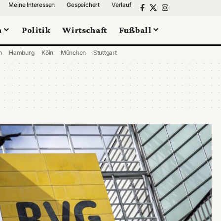
Meine Interessen
Gespeichert
Verlauf
n
Politik
Wirtschaft
Fußball
n
Hamburg
Köln
München
Stuttgart