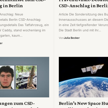
 in Berlin
CSD-Anschlag in Berl
Anschlag: Neue
Article Die Sondersitzung des B
etails Berlin CSD-Anschlag:
Innenausschusses an diesem Dien
lungsdetails Das Tatfahrzeug, ein
in eine Zeit tiefgreifender Veru
W Caddy, stand wochenlang im
Die Stadt Berlin und mit ihr…
ergarten, kaum…
Von
Julia Becker
er
ungen zum CSD-
Berlin’s New Space Hu