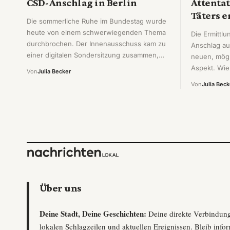
CSD-Anschlag in Berlin
Attentat
Täters e
Die sommerliche Ruhe im Bundestag wurde
heute von einem schwerwiegenden Thema
Die Ermittl
durchbrochen. Der Innenausschuss kam zu
Anschlag au
einer digitalen Sondersitzung zusammen,…
neuen, mög
Aspekt. Wie
Von
Julia Becker
Von
Julia Beck
Über uns
Deine Stadt, Deine Geschichten:
Deine direkte Verbindun
lokalen Schlagzeilen und aktuellen Ereignissen. Bleib infor