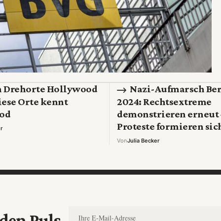
n Drehorte Hollywood
Nazi-Aufmarsch Ber
iese Orte kennt
2024: Rechtsextreme
od
demonstrieren erneut 
Proteste formieren sic
r
Von
Julia Becker
den Puls