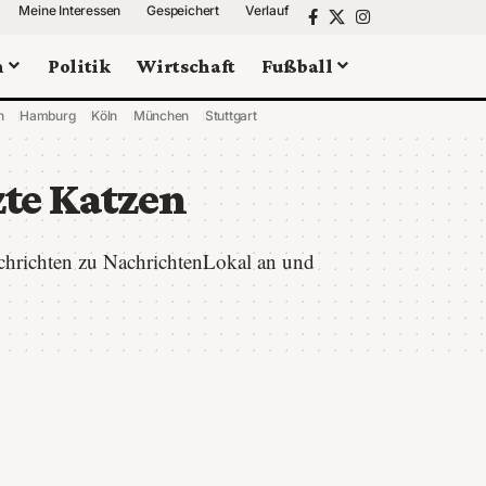
Meine Interessen
Gespeichert
Verlauf
n
Politik
Wirtschaft
Fußball
n
Hamburg
Köln
München
Stuttgart
zte Katzen
achrichten zu NachrichtenLokal an und