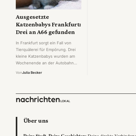
Ausgesetzte
Katzenbabys Frankfurt:
Drei an A66 gefunden
In Frankfurt sorgt ein Fall von
Tierquälerei für Empörung. Drei
kleine Katzenbabys wurden am
Wochenende an der Autobahn…
Von
Julia Becker
Über uns
Deine Stadt, Deine Geschichten:
Deine direkte Verbindun