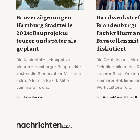
Bauverzögerungen
Handwerkstref
Hamburg Stadtteile
Brandenburg:
2024: Bauprojekte
Fachkräfteman
teurer und später als
Baustellen mit
geplant
diskutiert
Die Kostenfalle schnappt zu:
Die Gerüstbauer, Male
Mehrere Hamburger Bauprojekte
Elektriker bilden das 
kosten die Steuerzahler Millionen
unserer Stadt. Gestern
extra. Allein im Bezirk Mitte
Zimmerei Holzliebe ih
summieren sich…
Werkstatttore für…
Von
Julia Becker
Von
Anna-Marie Schmidt