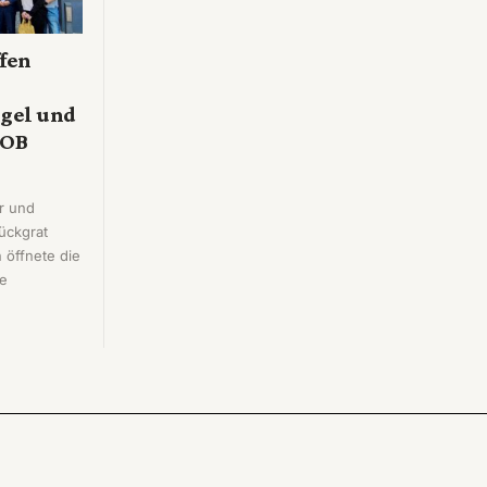
fen
gel und
 OB
r und
Rückgrat
 öffnete die
re