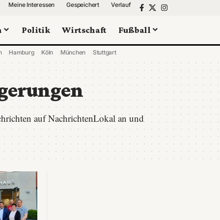
Meine Interessen
Gespeichert
Verlauf
n
Politik
Wirtschaft
Fußball
n
Hamburg
Köln
München
Stuttgart
gerungen
chrichten auf NachrichtenLokal an und