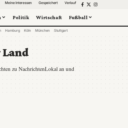
Meine Interessen
Gespeichert
Verlauf
n
Politik
Wirtschaft
Fußball
n
Hamburg
Köln
München
Stuttgart
 Land
ichten zu NachrichtenLokal an und