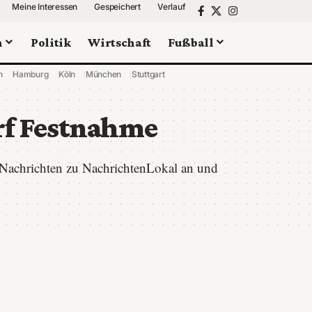
Meine Interessen
Gespeichert
Verlauf
n
Politik
Wirtschaft
Fußball
n
Hamburg
Köln
München
Stuttgart
rf Festnahme
-Nachrichten zu NachrichtenLokal an und