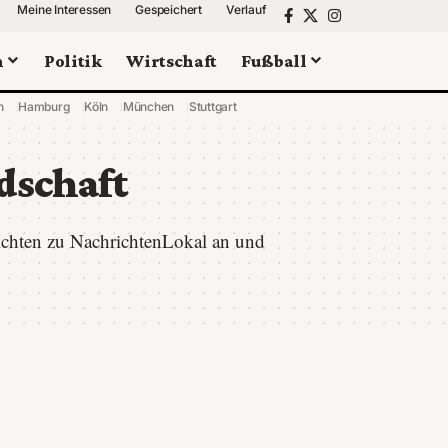
Meine Interessen
Gespeichert
Verlauf
n
Politik
Wirtschaft
Fußball
n
Hamburg
Köln
München
Stuttgart
dschaft
richten zu NachrichtenLokal an und