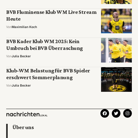
BVB Fluminense Klub WM Live Stream
Heute
Von
Maximilian Koch
BVB Kader Klub WM 2025: Kein
Umbruch bei BVB Überraschung
Von
Julia Becker
Klub-WM Belastung für BVB Spieler
erschwert Sommerplanung
Von
Julia Becker
Über uns