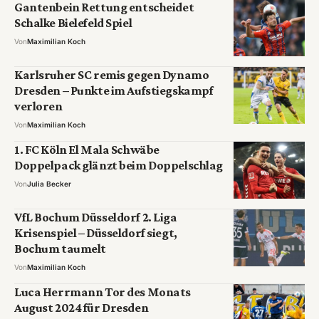
Gantenbein Rettung entscheidet
Schalke Bielefeld Spiel
Von
Maximilian Koch
Karlsruher SC remis gegen Dynamo
Dresden – Punkte im Aufstiegskampf
verloren
Von
Maximilian Koch
1. FC Köln El Mala Schwäbe
Doppelpack glänzt beim Doppelschlag
Von
Julia Becker
VfL Bochum Düsseldorf 2. Liga
Krisenspiel – Düsseldorf siegt,
Bochum taumelt
Von
Maximilian Koch
Luca Herrmann Tor des Monats
August 2024 für Dresden