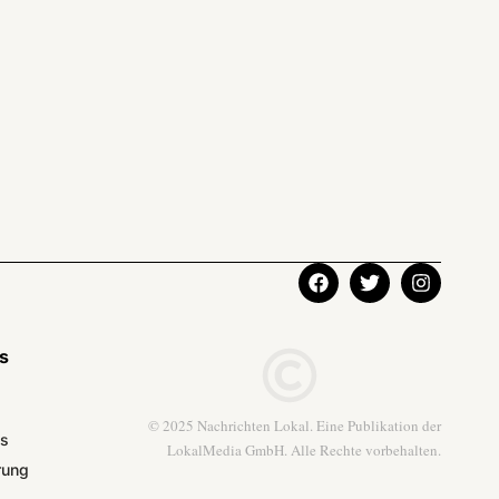
ks
© 2025 Nachrichten Lokal. Eine Publikation der
ns
LokalMedia GmbH. Alle Rechte vorbehalten.
rung