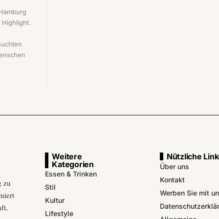
n Hamburg
Highlight.
suchten
Menschen
Weitere
Nützliche Lin
Kategorien
Über uns
Essen & Trinken
Kontakt
g zu
Stil
Werben Sie mit u
miert
Kultur
Datenschutzerklä
ft,
Lifestyle