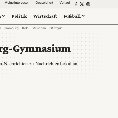
Meine Interessen
Gespeichert
Verlauf
n
Politik
Wirtschaft
Fußball
n
Hamburg
Köln
München
Stuttgart
erg-Gymnasium
m-Nachrichten zu NachrichtenLokal an