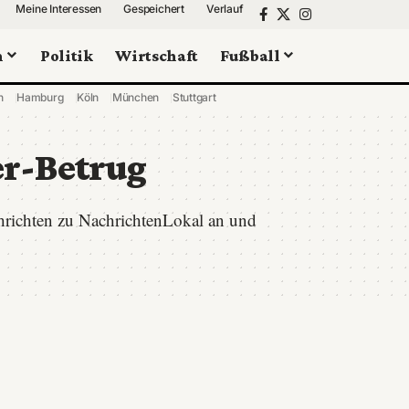
Meine Interessen
Gespeichert
Verlauf
n
Politik
Wirtschaft
Fußball
n
Hamburg
Köln
München
Stuttgart
r-Betrug
hrichten zu NachrichtenLokal an und