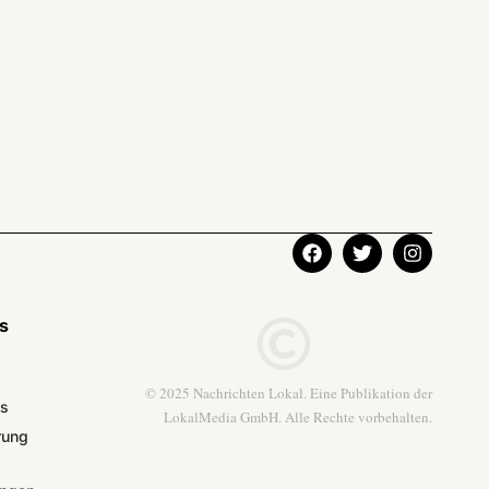
ks
© 2025 Nachrichten Lokal. Eine Publikation der
ns
LokalMedia GmbH. Alle Rechte vorbehalten.
rung