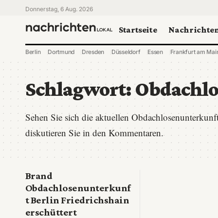
Donnerstag, 6 Aug. 2026
Startseite
Nachrichte
Berlin
Dortmund
Dresden
Düsseldorf
Essen
Frankfurt am Mai
Schlagwort:
Obdachlo
Sehen Sie sich die aktuellen Obdachlosenunterkunf
diskutieren Sie in den Kommentaren.
Brand
Obdachlosenunterkunf
t Berlin Friedrichshain
erschüttert