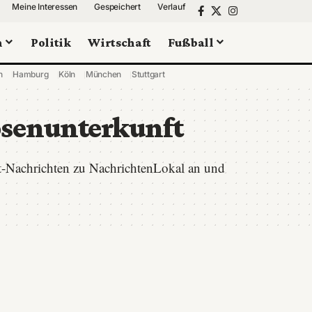
Meine Interessen
Gespeichert
Verlauf
n
Politik
Wirtschaft
Fußball
n
Hamburg
Köln
München
Stuttgart
senunterkunft
t-Nachrichten zu NachrichtenLokal an und