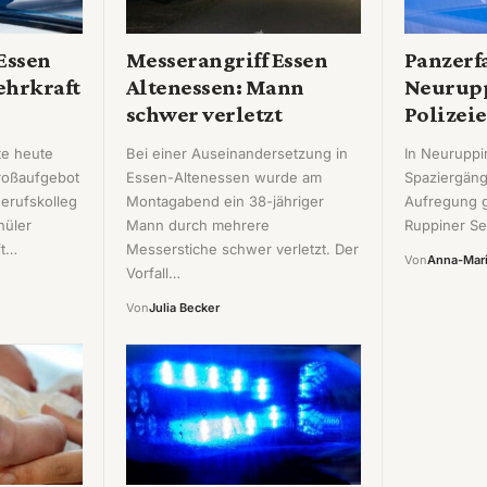
 Essen
Messerangriff Essen
Panzerf
ehrkraft
Altenessen: Mann
Neurupp
schwer verletzt
Polizeie
te heute
Bei einer Auseinandersetzung in
In Neuruppi
roßaufgebot
Essen-Altenessen wurde am
Spaziergänge
erufskolleg
Montagabend ein 38-jähriger
Aufregung g
hüler
Mann durch mehrere
Ruppiner Se
ft…
Messerstiche schwer verletzt. Der
Von
Anna-Mari
Vorfall…
Von
Julia Becker