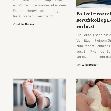
ein Polizeihubschrauber über dem
Essener Nordviertel und sorgte
Polizeieinsatz
für Aufsehen. Zwischen 1…
Berufskolleg L
Von
Julia Becker
verletzt
Die Polizei Essen rück
Vormittag mit einem G
zum Robert-Schmidt-B
aus. Ein 17-jähriger Sc
verletzte eine Lehrkra
Von
Julia Becker