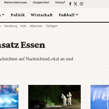
Meine Interessen
Gespeichert
Verlauf
n
Politik
Wirtschaft
Fußball
n
Hamburg
Köln
München
Stuttgart
nsatz Essen
Nachrichten auf NachrichtenLokal an und