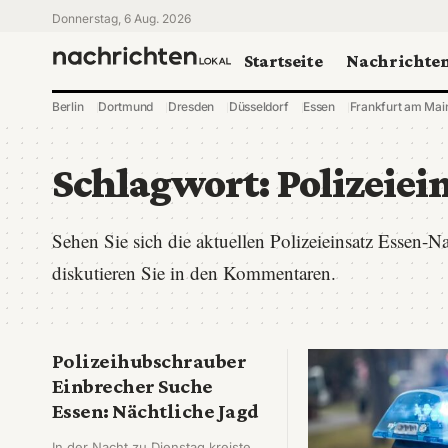
Donnerstag, 6 Aug. 2026
Startseite
Nachrichte
Berlin
Dortmund
Dresden
Düsseldorf
Essen
Frankfurt am Mai
Schlagwort:
Polizeiei
Sehen Sie sich die aktuellen Polizeieinsatz Essen-
diskutieren Sie in den Kommentaren.
Polizeihubschrauber
Einbrecher Suche
Essen: Nächtliche Jagd
In der Nacht zu Dienstag kreiste