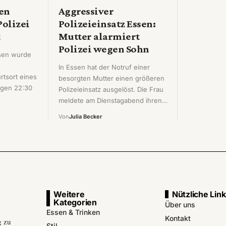
en
Aggressiver
Polizei
Polizeieinsatz Essen:
t
Mutter alarmiert
Polizei wegen Sohn
ssen wurde
In Essen hat der Notruf einer
tsort eines
besorgten Mutter einen größeren
egen 22:30
Polizeieinsatz ausgelöst. Die Frau
meldete am Dienstagabend ihren…
Von
Julia Becker
Weitere
Nützliche Lin
Kategorien
Über uns
Essen & Trinken
Kontakt
g zu
Stil