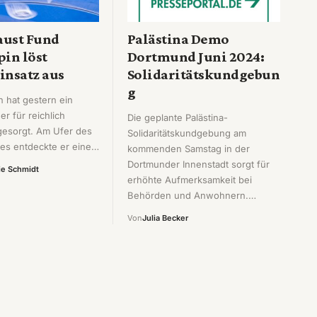
aust Fund
Palästina Demo
in löst
Dortmund Juni 2024:
insatz aus
Solidaritätskundgebun
g
n hat gestern ein
r für reichlich
Die geplante Palästina-
esorgt. Am Ufer des
Solidaritätskundgebung am
es entdeckte er eine…
kommenden Samstag in der
Dortmunder Innenstadt sorgt für
e Schmidt
erhöhte Aufmerksamkeit bei
Behörden und Anwohnern.…
Von
Julia Becker