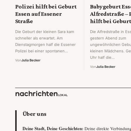
Polizei hilft bei Geburt
Babygeburt Ess
Essen auf Essener
Alfredstraße – 
Straße
hilft bei Gebur
Die Geburt der kleinen Sara kam
Die Alfredstraße in E
schneller als erwartet. Am
gestern Abend zum
Dienstagmorgen half die Essener
ungewöhnlichen Gebur
Polizei bei einer spontanen…
kleinen Mädchens. G
Uhr half die…
Von
Julia Becker
Von
Julia Becker
Über uns
Deine Stadt, Deine Geschichten:
Deine direkte Verbindun