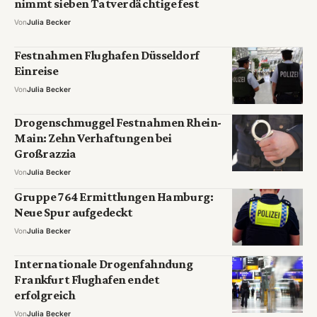
nimmt sieben Tatverdächtige fest
Von
Julia Becker
Festnahmen Flughafen Düsseldorf
Einreise
Von
Julia Becker
Drogenschmuggel Festnahmen Rhein-
Main: Zehn Verhaftungen bei
Großrazzia
Von
Julia Becker
Gruppe 764 Ermittlungen Hamburg:
Neue Spur aufgedeckt
Von
Julia Becker
Internationale Drogenfahndung
Frankfurt Flughafen endet
erfolgreich
Von
Julia Becker