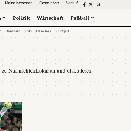
Meine Interessen
Gespeichert
Verlauf
n
Politik
Wirtschaft
Fußball
n
Hamburg
Köln
München
Stuttgart
l
 zu NachrichtenLokal an und diskutieren