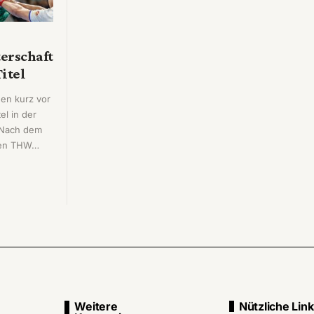
erschaft
itel
hen kurz vor
el in der
 Nach dem
den THW…
Weitere
Nützliche Lin