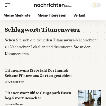
Meine Merkliste
Meine Interessen
Verlauf
Schlagwort:
Titanenwurz
Sehen Sie sich die aktuellen Titanenwurz-Nachrichten
zu NachrichtenLokal an und diskutieren Sie in den
Kommentaren.
Titanenwurz Diebstahl Dortmund:
Seltene Pflanze aus Garten gestohlen
Von
Julia Becker
Titanenwurz Blüte Grugapark Essen
begeistert Besucher
Von
Julia Becker