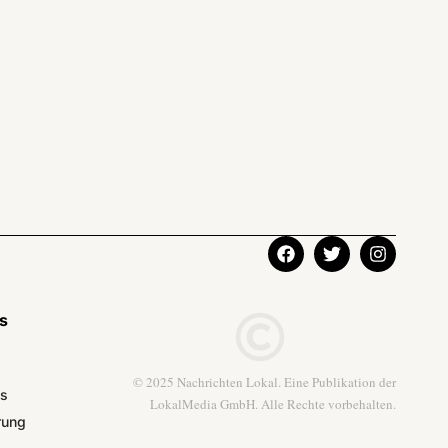
ks
© 2025 Nachrichten Lokal. Eine Publikation der
ns
LokalMedia GmbH. Alle Rechte vorbehalten.
rung