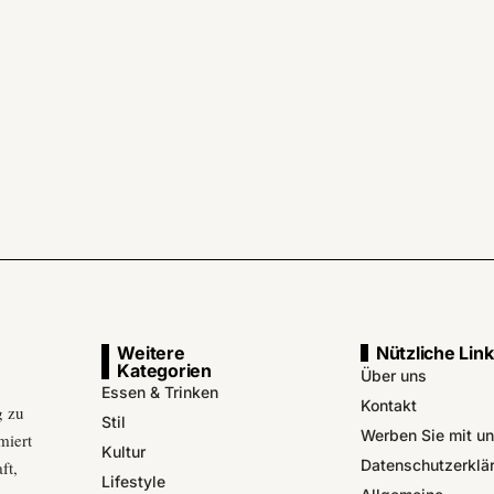
Weitere
Nützliche Lin
Kategorien
Über uns
Essen & Trinken
Kontakt
g zu
Stil
Werben Sie mit u
miert
Kultur
Datenschutzerklä
ft,
Lifestyle