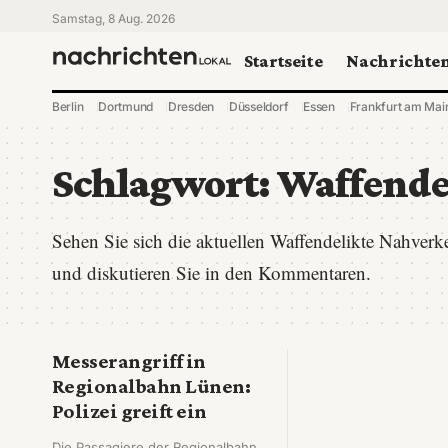
Samstag, 8 Aug. 2026
Startseite
Nachrichte
Berlin
Dortmund
Dresden
Düsseldorf
Essen
Frankfurt am Mai
Schlagwort:
Waffende
Sehen Sie sich die aktuellen Waffendelikte Nahver
und diskutieren Sie in den Kommentaren.
Messerangriff in
Regionalbahn Lünen:
Polizei greift ein
Die Passagiere der Regionalbahn