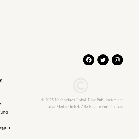
ks
© 2025 Nachrichten Lokal. Eine Publikation der
ns
LokalMedia GmbH. Alle Rechte vorbehalten.
rung
ngen