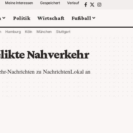
Meine Interessen
Gespeichert
Verlauf
n
Politik
Wirtschaft
Fußball
n
Hamburg
Köln
München
Stuttgart
likte Nahverkehr
kehr-Nachrichten zu NachrichtenLokal an