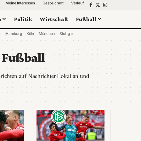
Meine Interessen
Gespeichert
Verlauf
n
Politik
Wirtschaft
Fußball
n
Hamburg
Köln
München
Stuttgart
 Fußball
hrichten auf NachrichtenLokal an und