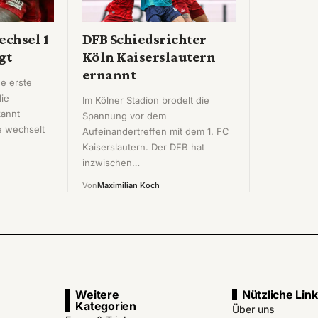
chsel 1
DFB Schiedsrichter
gt
Köln Kaiserslautern
ernannt
ne erste
die
Im Kölner Stadion brodelt die
annt
Spannung vor dem
 wechselt
Aufeinandertreffen mit dem 1. FC
Kaiserslautern. Der DFB hat
inzwischen…
Von
Maximilian Koch
Weitere
Nützliche Lin
Kategorien
Über uns