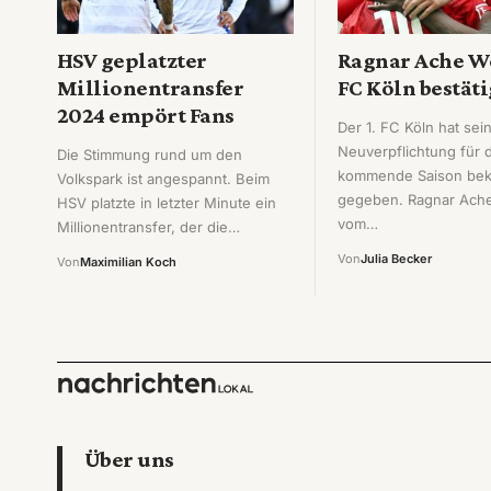
HSV geplatzter
Ragnar Ache We
Millionentransfer
FC Köln bestäti
2024 empört Fans
Der 1. FC Köln hat sei
Neuverpflichtung für 
Die Stimmung rund um den
kommende Saison bek
Volkspark ist angespannt. Beim
gegeben. Ragnar Ache
HSV platzte in letzter Minute ein
vom…
Millionentransfer, der die…
Von
Julia Becker
Von
Maximilian Koch
Über uns