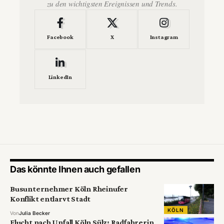
zu den wichtigsten Ereignissen und Trends.
Facebook
X
Instagram
LinkedIn
Das könnte Ihnen auch gefallen
Busunternehmer Köln Rheinufer
Konflikt entlarvt Stadt
KÖLN
Von
Julia Becker
Flucht nach Unfall Köln Sülz: Radfahrerin