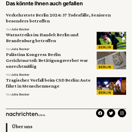
Das könnte Ihnen auch gefallen
Verkehrstote Berlin 2024: 37 Todesfälle, Senioren
besonders betroffen
Von
Julia Becker
Warnstreiks im Handel: Berlin und
Brandenburg betroffen
BERLIN
Von
Julia Becker
Palästina Kongress Berlin
Gerichtsurteil: Betätigungsverbot war
unrechtmäßig
BERLIN
Von
Julia Becker
Tragischer Vorfall beim CSD Berlin: Auto
fährt in Menschenmenge
BERLIN
Von
Julia Becker
Über uns