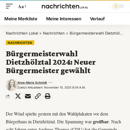
Aa
Meine Merkliste
Meine Interessen
Verlauf
Nachrichten Lokal
>
Nachrichten
>
Bürgermeisterwahl Dietzhölztal 2024: Neuer Bürgermeister gewählt
NACHRICHTEN
Bürgermeisterwahl
Dietzhölztal 2024: Neuer
Bürgermeister gewählt
Anna-Marie Schmidt
Zuletzt Aktualisiert: November 10, 2025 8:04 A.m.
Der Wind spielte gestern mit den Wahlplakaten vor dem
greifbar
Bürgerhaus in Dietzhölztal. Die Spannung war
. Nach
acht Jahren unter Andreas Thomas (CDU) hat die Gemeinde