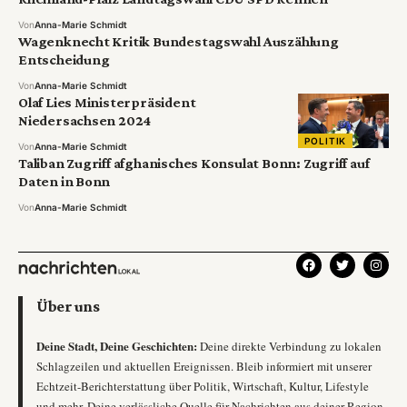
Von
Anna-Marie Schmidt
Wagenknecht Kritik Bundestagswahl Auszählung
Entscheidung
Von
Anna-Marie Schmidt
Olaf Lies Ministerpräsident
Niedersachsen 2024
POLITIK
Von
Anna-Marie Schmidt
Taliban Zugriff afghanisches Konsulat Bonn: Zugriff auf
Daten in Bonn
Von
Anna-Marie Schmidt
Über uns
Deine Stadt, Deine Geschichten:
Deine direkte Verbindung zu lokalen
Schlagzeilen und aktuellen Ereignissen. Bleib informiert mit unserer
Echtzeit-Berichterstattung über Politik, Wirtschaft, Kultur, Lifestyle
und mehr. Deine verlässliche Quelle für Nachrichten aus deiner Region