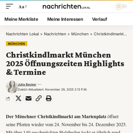
Aa
Meine Merkliste
Meine Interessen
Verlauf
Nachrichten Lokal
>
Nachrichten
>
München
>
Christkindlmarkt München 2025 Öffnungszeiten Highlights & Termine
MÜNCHEN
Christkindlmarkt München
2025 Öffnungszeiten Highlights
& Termine
Julia Becker
Zuletzt Aktualisiert: November 29, 2025 2:13 P.m.
Der Münchner Christkindlmarkt am Marienplatz
öffnet
seine Pforten wieder vom 24. November bis 24. Dezember 2025.
Mit über 140 geschmückten Holzbuden lockt er jährlich rund