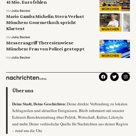
41 Mio. Euro fehlen
MÜNCHEN
Von
Julia Becker
Mario Gamba Michelin Stern Verlust
München: Gourmetkoch spricht
Klartext
MÜNCHEN
Von
Julia Becker
Messerangriff Theresienwiese
München: Frau von Polizei gestoppt
MÜNCHEN
Von
Julia Becker
Über uns
Deine Stadt, Deine Geschichten:
Deine direkte Verbindung zu lokalen
Schlagzeilen und aktuellen Ereignissen. Bleib informiert mit unserer
Echtzeit-Berichterstattung über Politik, Wirtschaft, Kultur, Lifestyle
und mehr. Deine verlässliche Quelle für Nachrichten aus deiner Region
– rund um die Uhr.