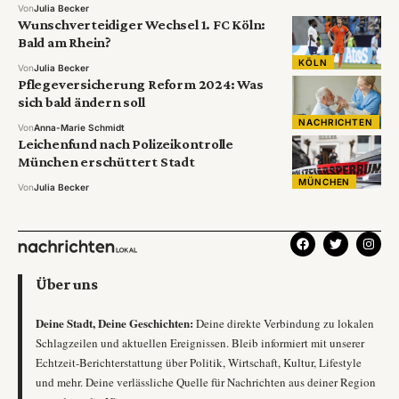
Von
Julia Becker
Wunschverteidiger Wechsel 1. FC Köln:
Bald am Rhein?
KÖLN
Von
Julia Becker
Pflegeversicherung Reform 2024: Was
sich bald ändern soll
NACHRICHTEN
Von
Anna-Marie Schmidt
Leichenfund nach Polizeikontrolle
München erschüttert Stadt
MÜNCHEN
Von
Julia Becker
Über uns
Deine Stadt, Deine Geschichten:
Deine direkte Verbindung zu lokalen
Schlagzeilen und aktuellen Ereignissen. Bleib informiert mit unserer
Echtzeit-Berichterstattung über Politik, Wirtschaft, Kultur, Lifestyle
und mehr. Deine verlässliche Quelle für Nachrichten aus deiner Region