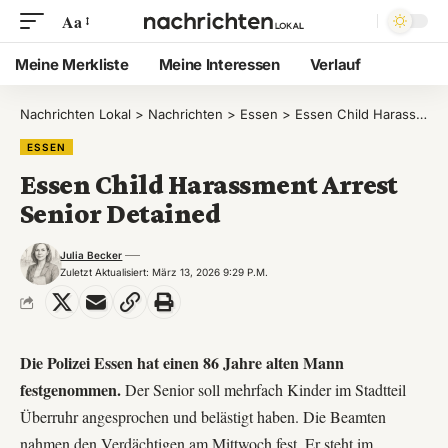
Aa
Meine Merkliste
Meine Interessen
Verlauf
Nachrichten Lokal
>
Nachrichten
>
Essen
>
Essen Child Harassment Arrest Senior Detained
ESSEN
Essen Child Harassment Arrest
Senior Detained
Julia Becker
Zuletzt Aktualisiert: März 13, 2026 9:29 P.m.
Die Polizei Essen hat einen 86 Jahre alten Mann
festgenommen.
Der Senior soll mehrfach Kinder im Stadtteil
Überruhr angesprochen und belästigt haben. Die Beamten
nahmen den Verdächtigen am Mittwoch fest. Er steht im