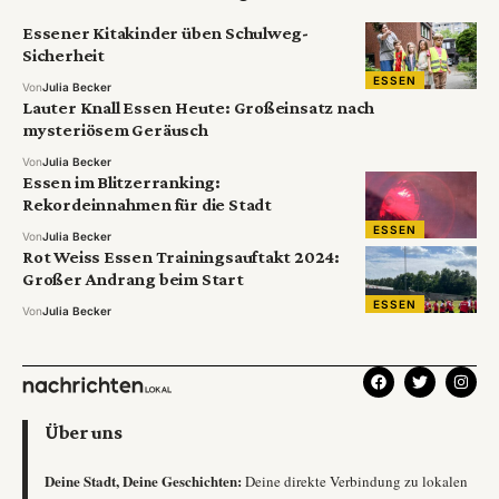
Essener Kitakinder üben Schulweg-
Sicherheit
ESSEN
Von
Julia Becker
Lauter Knall Essen Heute: Großeinsatz nach
mysteriösem Geräusch
Von
Julia Becker
Essen im Blitzerranking:
Rekordeinnahmen für die Stadt
ESSEN
Von
Julia Becker
Rot Weiss Essen Trainingsauftakt 2024:
Großer Andrang beim Start
ESSEN
Von
Julia Becker
Über uns
Deine Stadt, Deine Geschichten:
Deine direkte Verbindung zu lokalen