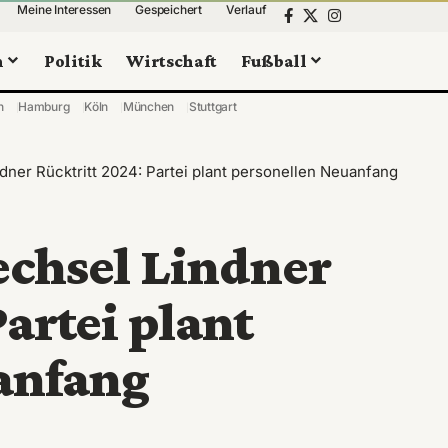
Meine Interessen
Gespeichert
Verlauf
n
Politik
Wirtschaft
Fußball
n
Hamburg
Köln
München
Stuttgart
ner Rücktritt 2024: Partei plant personellen Neuanfang
chsel Lindner
artei plant
anfang