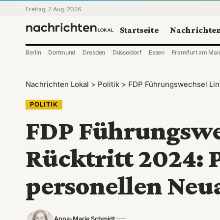
Freitag, 7 Aug. 2026
Startseite
Nachrichte
Berlin
Dortmund
Dresden
Düsseldorf
Essen
Frankfurt am Mai
Nachrichten Lokal
>
Politik
>
FDP Führungswechsel Lind
POLITIK
FDP Führungswe
Rücktritt 2024: P
personellen Neu
Anna-Marie Schmidt