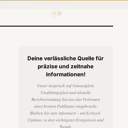
Deine verlässliche Quelle für
präzise und zeitnahe
Informationen!
Unser Anspruch auf Genauigkeit,
Unabhängigkeit und aktuelle
Berichterstattung hat uns das Vertrauen
eines breiten Publikums eingebracht.
Bleiben Sie stets informiert – mit Echtzeit-
Updates zu den wichtigsten Ereignissen und
Trends.