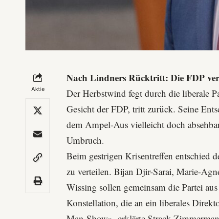
Nach Lindners Rücktritt: Die FDP vers
Aktie
Der Herbstwind fegt durch die liberale Pa
Gesicht der FDP, tritt zurück. Seine Ent
dem Ampel-Aus vielleicht doch absehbar
Umbruch.
Beim gestrigen Krisentreffen entschied d
zu verteilen. Bijan Djir-Sarai, Marie-A
Wissing sollen gemeinsam die Partei au
Konstellation, die an ein liberales Direk
Man-Show», erklärte Strack-Zimmerman