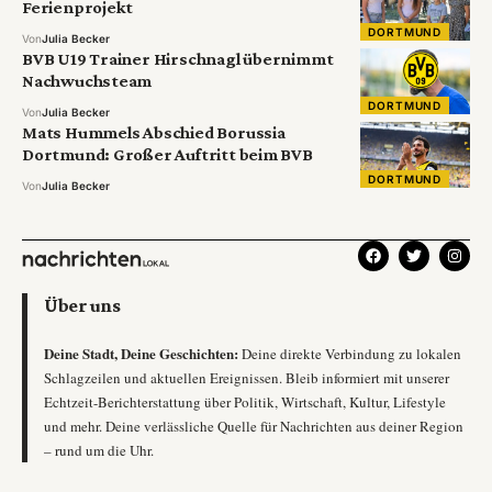
Ferienprojekt
DORTMUND
Von
Julia Becker
BVB U19 Trainer Hirschnagl übernimmt
Nachwuchsteam
DORTMUND
Von
Julia Becker
Mats Hummels Abschied Borussia
Dortmund: Großer Auftritt beim BVB
DORTMUND
Von
Julia Becker
Über uns
Deine Stadt, Deine Geschichten:
Deine direkte Verbindung zu lokalen
Schlagzeilen und aktuellen Ereignissen. Bleib informiert mit unserer
Echtzeit-Berichterstattung über Politik, Wirtschaft, Kultur, Lifestyle
und mehr. Deine verlässliche Quelle für Nachrichten aus deiner Region
– rund um die Uhr.