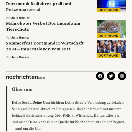
Dortmund: Radfahrer prallt auf
Polizeimotorrad
DORTMUND
Von
Julia Becker
Mähroboter Verbot Dortmund zum
Tierschutz
DORTMUND
Von
Julia Becker
Sommerfest Dortmunder Wirtschaft
2024 – Impressionen vom Fest
DORTMUND
Von
Julia Becker
Über uns
Deine Stadt, Deine Geschichten:
Deine direkte Verbindung zu lokalen
Schlagzeilen und aktuellen Ereignissen. Bleib informiert mit unserer
Echtzeit-Berichterstattung über Politik, Wirtschaft, Kultur, Lifestyle
und mehr. Deine verlässliche Quelle für Nachrichten aus deiner Region
– rund um die Uhr.