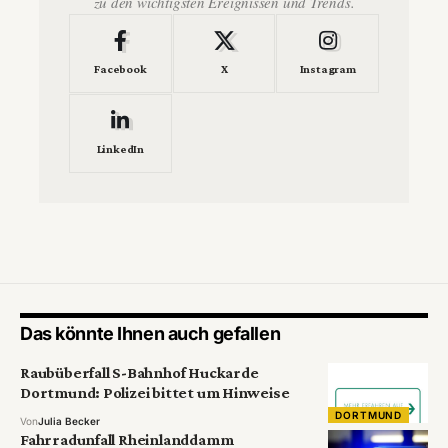
zu den wichtigsten Ereignissen und Trends.
Facebook
X
Instagram
LinkedIn
Das könnte Ihnen auch gefallen
Raubüberfall S-Bahnhof Huckarde
Dortmund: Polizei bittet um Hinweise
DORTMUND
Von
Julia Becker
Fahrradunfall Rheinlanddamm