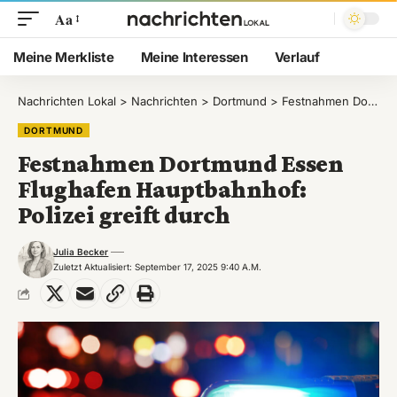
Aa
Meine Merkliste
Meine Interessen
Verlauf
Nachrichten Lokal
>
Nachrichten
>
Dortmund
>
Festnahmen Dortmund Essen Flughafen Hauptbahnhof: Polizei greift durch
DORTMUND
Festnahmen Dortmund Essen
Flughafen Hauptbahnhof:
Polizei greift durch
Julia Becker
Zuletzt Aktualisiert: September 17, 2025 9:40 A.m.