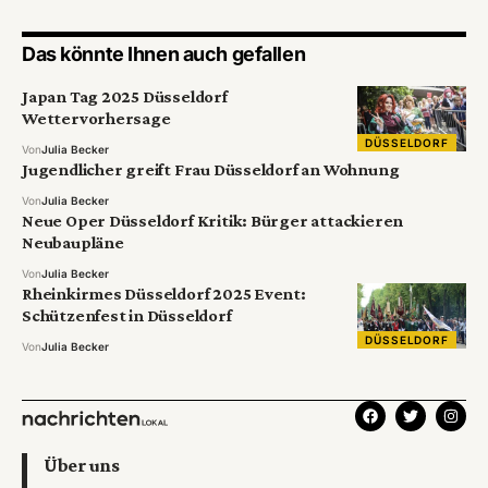
Das könnte Ihnen auch gefallen
Japan Tag 2025 Düsseldorf
Wettervorhersage
DÜSSELDORF
Von
Julia Becker
Jugendlicher greift Frau Düsseldorf an Wohnung
Von
Julia Becker
Neue Oper Düsseldorf Kritik: Bürger attackieren
Neubaupläne
Von
Julia Becker
Rheinkirmes Düsseldorf 2025 Event:
Schützenfest in Düsseldorf
DÜSSELDORF
Von
Julia Becker
Über uns