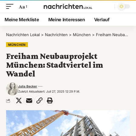
Aa
Meine Merkliste
Meine Interessen
Verlauf
Nachrichten Lokal
>
Nachrichten
>
München
>
Freiham Neubauprojekt München: Stadtviertel im Wandel
MÜNCHEN
Freiham Neubauprojekt
München: Stadtviertel im
Wandel
Julia Becker
Zuletzt Aktualisiert: Juli 27, 2025 12:29 P.m.