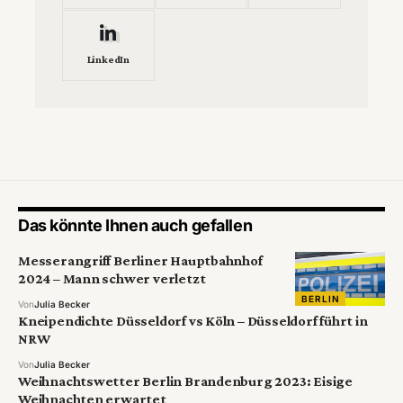
LinkedIn
Das könnte Ihnen auch gefallen
Messerangriff Berliner Hauptbahnhof
2024 – Mann schwer verletzt
BERLIN
Von
Julia Becker
Kneipendichte Düsseldorf vs Köln – Düsseldorf führt in
NRW
Von
Julia Becker
Weihnachtswetter Berlin Brandenburg 2023: Eisige
Weihnachten erwartet