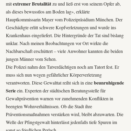
extremer Brutalität
mit
zu und ließ erst von seinem Opfer ab,
als dieses bewusstlos am Boden lag», erklärte
Hauptkommissarin Mayer vom
Polizeipräsidium München
. Der
Geschädigte erlitt schwere Kopfverletzungen und wurde ins
Krankenhaus eingeliefert. Die Hintergründe der Tat sind bislang
unklar. Nach meinen Beobachtungen vor Ort wirkte die
Nachbarschaft erschüttert – viele Anwohner kannten die beiden
jungen Männer vom Sehen.
Die Polizei nahm den Tatverdächtigen noch am Tatort fest. Er
muss sich nun wegen gefährlicher Körperverletzung
beunruhigende
verantworten. Diese Gewalttat reiht sich in eine
Serie
ein. Experten der
städtischen Beratungsstelle für
Gewaltprävention
warnen vor zunehmenden Konflikten in
beengten Wohnverhältnissen. Ob die Stadt ihre
Präventionsmaßnahmen verstärken wird, bleibt abzuwarten. Die
Welle der Pfingstgewalt hinterlässt jedenfalls tiefe Spuren im
sonst so friedlichen Perlach.