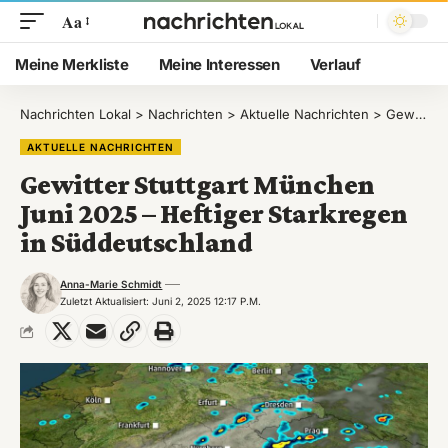
Aa
Meine Merkliste
Meine Interessen
Verlauf
Nachrichten Lokal
>
Nachrichten
>
Aktuelle Nachrichten
>
Gewitter Stuttgart München Juni 2025 – Heftiger Starkregen in Süddeutschland
AKTUELLE NACHRICHTEN
Gewitter Stuttgart München
Juni 2025 – Heftiger Starkregen
in Süddeutschland
Anna-Marie Schmidt
Zuletzt Aktualisiert: Juni 2, 2025 12:17 P.m.