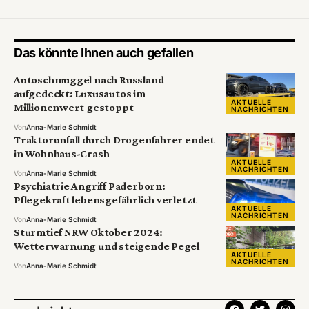
Das könnte Ihnen auch gefallen
Autoschmuggel nach Russland
aufgedeckt: Luxusautos im
AKTUELLE
Millionenwert gestoppt
NACHRICHTEN
Von
Anna-Marie Schmidt
Traktorunfall durch Drogenfahrer endet
in Wohnhaus-Crash
AKTUELLE
NACHRICHTEN
Von
Anna-Marie Schmidt
Psychiatrie Angriff Paderborn:
Pflegekraft lebensgefährlich verletzt
AKTUELLE
NACHRICHTEN
Von
Anna-Marie Schmidt
Sturmtief NRW Oktober 2024:
Wetterwarnung und steigende Pegel
AKTUELLE
NACHRICHTEN
Von
Anna-Marie Schmidt