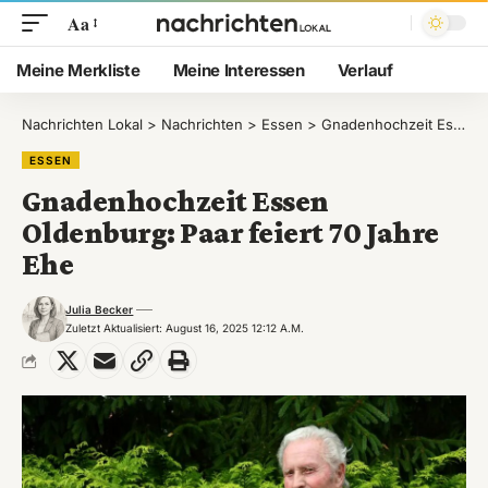
Aa
Meine Merkliste
Meine Interessen
Verlauf
Nachrichten Lokal
>
Nachrichten
>
Essen
>
Gnadenhochzeit Essen Oldenburg: Paar feiert 70 Jahre Ehe
ESSEN
Gnadenhochzeit Essen
Oldenburg: Paar feiert 70 Jahre
Ehe
Julia Becker
Zuletzt Aktualisiert: August 16, 2025 12:12 A.m.