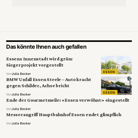
Das könnte Ihnen auch gefallen
Essens Innenstadt wird grün:
Siegerprojekt vorgestellt
ESSEN
Von
Julia Becker
BMW Unfall Essen Steele – Auto kracht
gegen Schilder, Achse bricht
ESSEN
Von
Julia Becker
Ende der Gourmetmeile: «Essen verwöhnt» eingestellt
Von
Julia Becker
Messerangriff Hauptbahnhof Essen endet glimpflich
Von
Julia Becker