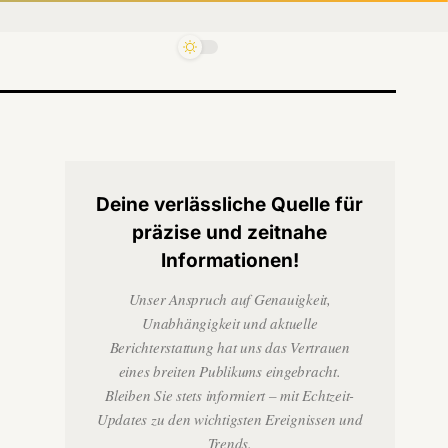
Deine verlässliche Quelle für
präzise und zeitnahe
Informationen!
Unser Anspruch auf Genauigkeit,
Unabhängigkeit und aktuelle
Berichterstattung hat uns das Vertrauen
eines breiten Publikums eingebracht.
Bleiben Sie stets informiert – mit Echtzeit-
Updates zu den wichtigsten Ereignissen und
Trends.