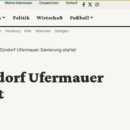
Meine Interessen
Gespeichert
Verlauf
n
Politik
Wirtschaft
Fußball
n
Hamburg
Köln
München
Stuttgart
Zündorf Ufermauer Sanierung startet
dorf Ufermauer
t