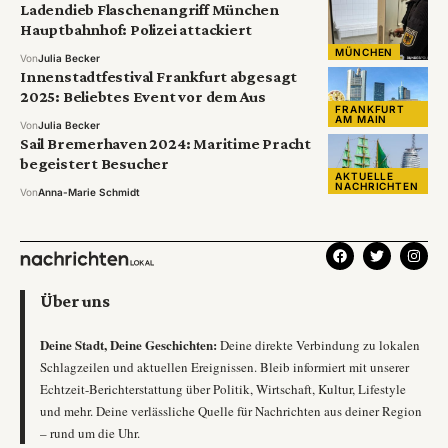
Ladendieb Flaschenangriff München
Hauptbahnhof: Polizei attackiert
MÜNCHEN
Von
Julia Becker
Innenstadtfestival Frankfurt abgesagt
2025: Beliebtes Event vor dem Aus
FRANKFURT
AM MAIN
Von
Julia Becker
Sail Bremerhaven 2024: Maritime Pracht
begeistert Besucher
AKTUELLE
NACHRICHTEN
Von
Anna-Marie Schmidt
Über uns
Deine Stadt, Deine Geschichten:
Deine direkte Verbindung zu lokalen
Schlagzeilen und aktuellen Ereignissen. Bleib informiert mit unserer
Echtzeit-Berichterstattung über Politik, Wirtschaft, Kultur, Lifestyle
und mehr. Deine verlässliche Quelle für Nachrichten aus deiner Region
– rund um die Uhr.