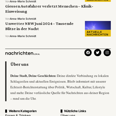
Von
Anna-Marie Schmidt
Giessen Autofahrer verletzt Menschen – Klinik-
Einweisung
Von
Anna-Marie Schmidt
Unwetter NRW Juni 2024 – Tausende
Blitze in der Nacht
AKTUELLE
NACHRICHTEN
Von
Anna-Marie Schmidt
Über uns
Deine Stadt, Deine Geschichten:
Deine direkte Verbindung zu lokalen
Schlagzeilen und aktuellen Ereignissen. Bleib informiert mit unserer
Echtzeit-Berichterstattung über Politik, Wirtschaft, Kultur, Lifestyle
und mehr. Deine verlässliche Quelle für Nachrichten aus deiner Region
– rund um die Uhr.
Weitere Kategorien
Nützliche Links
Essen & Trinken
Über uns