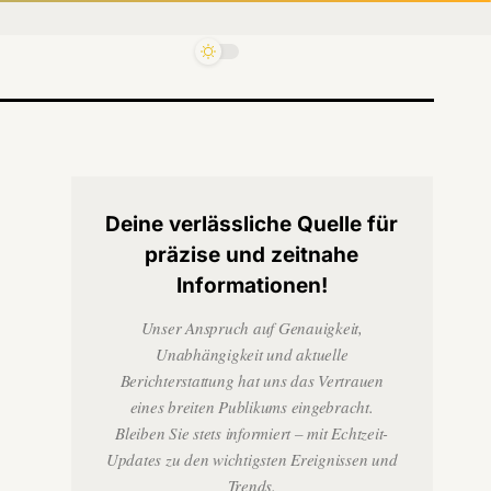
Deine verlässliche Quelle für
präzise und zeitnahe
Informationen!
Unser Anspruch auf Genauigkeit,
Unabhängigkeit und aktuelle
Berichterstattung hat uns das Vertrauen
eines breiten Publikums eingebracht.
Bleiben Sie stets informiert – mit Echtzeit-
Updates zu den wichtigsten Ereignissen und
Trends.