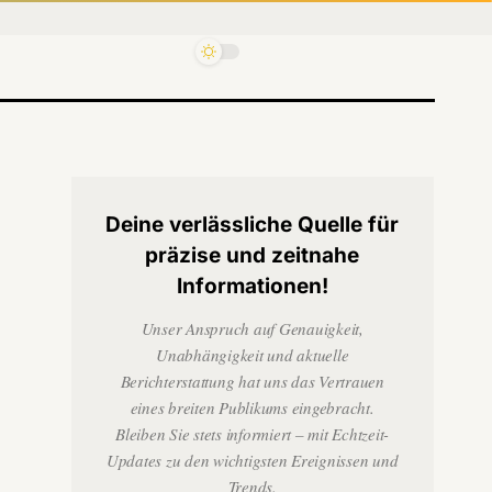
Deine verlässliche Quelle für
präzise und zeitnahe
Informationen!
Unser Anspruch auf Genauigkeit,
Unabhängigkeit und aktuelle
Berichterstattung hat uns das Vertrauen
eines breiten Publikums eingebracht.
Bleiben Sie stets informiert – mit Echtzeit-
Updates zu den wichtigsten Ereignissen und
Trends.