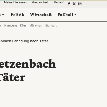
Meine Interessen
Gespeichert
Verlauf
n
Politik
Wirtschaft
Fußball
n
Hamburg
Köln
München
Stuttgart
zenbach Fahndung nach Täter
ietzenbach
äter