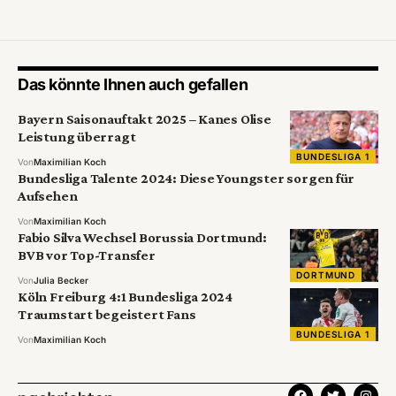
Das könnte Ihnen auch gefallen
Bayern Saisonauftakt 2025 – Kanes Olise
Leistung überragt
BUNDESLIGA 1
Von
Maximilian Koch
Bundesliga Talente 2024: Diese Youngster sorgen für
Aufsehen
Von
Maximilian Koch
Fabio Silva Wechsel Borussia Dortmund:
BVB vor Top-Transfer
DORTMUND
Von
Julia Becker
Köln Freiburg 4:1 Bundesliga 2024
Traumstart begeistert Fans
BUNDESLIGA 1
Von
Maximilian Koch