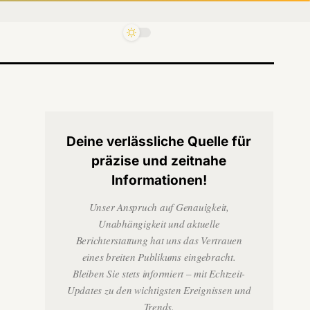
Deine verlässliche Quelle für
präzise und zeitnahe
Informationen!
Unser Anspruch auf Genauigkeit,
Unabhängigkeit und aktuelle
Berichterstattung hat uns das Vertrauen
eines breiten Publikums eingebracht.
Bleiben Sie stets informiert – mit Echtzeit-
Updates zu den wichtigsten Ereignissen und
Trends.