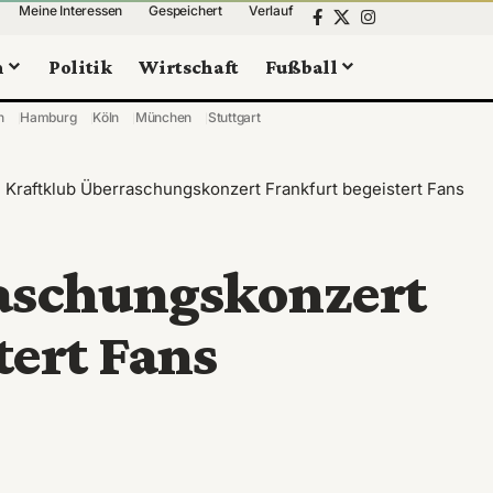
Meine Interessen
Gespeichert
Verlauf
n
Politik
Wirtschaft
Fußball
n
Hamburg
Köln
München
Stuttgart
>
Kraftklub Überraschungskonzert Frankfurt begeistert Fans
aschungskonzert
tert Fans