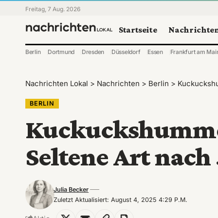
Freitag, 7 Aug. 2026
Startseite
Nachrichte
Berlin
Dortmund
Dresden
Düsseldorf
Essen
Frankfurt am Mai
Nachrichten Lokal
>
Nachrichten
>
Berlin
>
Kuckuckshu
BERLIN
Kuckuckshummel
Seltene Art nach
Julia Becker
Zuletzt Aktualisiert: August 4, 2025 4:29 P.m.