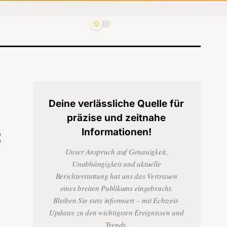
Deine verlässliche Quelle für
präzise und zeitnahe
:
Informationen!
Unser Anspruch auf Genauigkeit,
Unabhängigkeit und aktuelle
Berichterstattung hat uns das Vertrauen
eines breiten Publikums eingebracht.
Bleiben Sie stets informiert – mit Echtzeit-
Updates zu den wichtigsten Ereignissen und
Trends.