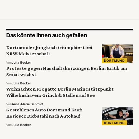
Das könnte Ihnen auch gefallen
Dortmunder Jungkoch triumphiert bei
NRW-Meisterschaft
DORTMUND
Von
Julia Becker
Proteste gegen Haushaltskürzungen Berlin: Kritik am
Senat wächst
Von
Julia Becker
Weihnachten Fregatte Berlin Marinestützpunkt
Wilhelmshaven: Grinch & Stollen auf See
Von
Anna-Marie Schmidt
Gestohlenes Auto Dortmund Kauf:
Kurioser Diebstahl nach Autokauf
DORTMUND
Von
Julia Becker