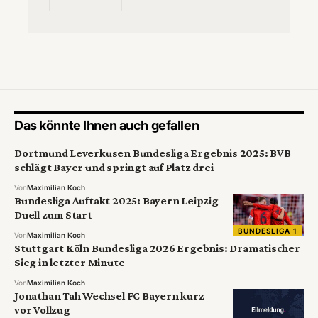
Das könnte Ihnen auch gefallen
Dortmund Leverkusen Bundesliga Ergebnis 2025: BVB
schlägt Bayer und springt auf Platz drei
Von
Maximilian Koch
Bundesliga Auftakt 2025: Bayern Leipzig
Duell zum Start
BUNDESLIGA 1
Von
Maximilian Koch
Stuttgart Köln Bundesliga 2026 Ergebnis: Dramatischer
Sieg in letzter Minute
Von
Maximilian Koch
Jonathan Tah Wechsel FC Bayern kurz
vor Vollzug