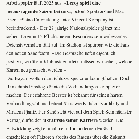
Leroy spielt eine
Arbeitspapier läuft 2025 aus. «
herausragende Saison bei uns
«, betont Sportvorstand Max
Eberl. «Seine Entwicklung unter Vincent Kompany ist
beeindruckend.» Der 28-jährige Nationalspieler glänzt mit
sieben Toren in 15 Pflichtspielen. Besonders sein verbessertes
Defensivverhalten fällt auf. Im Stadion ist spürbar, wie die Fans
den neuen Sané feiern. «Die Gespräche liefen eigentlich
positiv», verrät ein Klubinsider. «Jetzt müssen wir sehen, welche
Karten neu gemischt werden.»
Die Bayern wollen den Schlüsselspieler unbedingt halten. Doch
Ramadanis Einstieg könnte die Verhandlungen komplexer
machen. Der erfahrene Berater ist bekannt für seinen harten
Verhandlungsstil und betreut Stars wie
Kalidou Koulibaly
und
Miralem Pjanić
. Für Sané steht viel auf dem Spiel: Sein nächster
lukrativste seiner Karriere
Vertrag dürfte der
werden. Die
Entwicklung zeigt einmal mehr: Im modernen Fußball
entscheiden oft Faktoren abseits des Rasens über die Zukunft