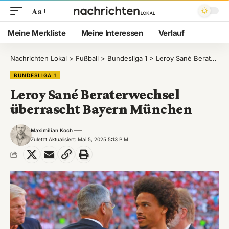
Aa
Meine Merkliste
Meine Interessen
Verlauf
Nachrichten Lokal
>
Fußball
>
Bundesliga 1
>
Leroy Sané Beraterwechsel überrascht Bayern München
BUNDESLIGA 1
Leroy Sané Beraterwechsel
überrascht Bayern München
Maximilian Koch
Zuletzt Aktualisiert: Mai 5, 2025 5:13 P.m.