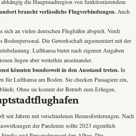
e abhängig die Hauptstadtregion von funktionierendem
standort braucht verlässliche Flugverbindungen.
Auch
.
 sich an vielen deutschen Flughäfen abspielt. Verdi
as Bodenpersonal. Die Gewerkschaft argumentiert mit der
eitsbelastung. Lufthansa bietet nach eigenen Angaben
tionen liegen aber weiterhin auseinander.
nst könnten bundesweit in den Ausstand treten.
In
n für Lufthansa am Boden. Sie checken Passagiere ein,
bläufe. Ohne sie kommt der Betrieb zum Erliegen.
uptstadtflughafen
t seit Jahren mit verschiedenen Herausforderungen. Nach
swirkungen der Pandemie sollte 2023 eigentlich
n Streiks und Personalmangel den Alltag. Die