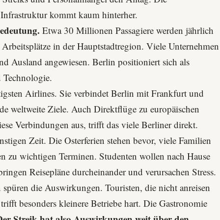
 Infrastruktur kommt kaum hinterher.
Bedeutung.
Etwa 30 Millionen Passagiere werden jährlich
e Arbeitsplätze in der Hauptstadtregion. Viele Unternehmen
nd Ausland angewiesen. Berlin positioniert sich als
d Technologie.
gsten Airlines. Sie verbindet Berlin mit Frankfurt und
e weltweite Ziele. Auch Direktflüge zu europäischen
se Verbindungen aus, trifft das viele Berliner direkt.
stigen Zeit. Die Osterferien stehen bevor, viele Familien
en zu wichtigen Terminen. Studenten wollen nach Hause
 bringen Reisepläne durcheinander und verursachen Stress.
 spüren die Auswirkungen. Touristen, die nicht anreisen
rifft besonders kleinere Betriebe hart. Die Gastronomie
Der Streik hat also Auswirkungen weit über den