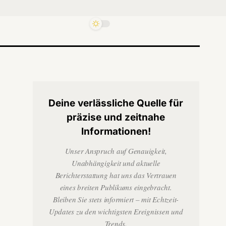
Deine verlässliche Quelle für
präzise und zeitnahe
Informationen!
Unser Anspruch auf Genauigkeit,
Unabhängigkeit und aktuelle
Berichterstattung hat uns das Vertrauen
eines breiten Publikums eingebracht.
Bleiben Sie stets informiert – mit Echtzeit-
Updates zu den wichtigsten Ereignissen und
Trends.