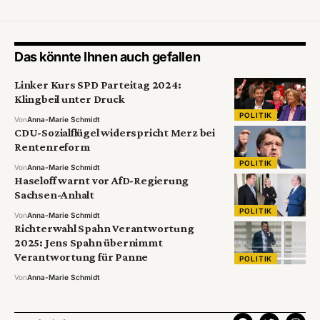
Das könnte Ihnen auch gefallen
Linker Kurs SPD Parteitag 2024:
Klingbeil unter Druck
POLITIK
Von
Anna-Marie Schmidt
CDU-Sozialflügel widerspricht Merz bei
Rentenreform
POLITIK
Von
Anna-Marie Schmidt
Haseloff warnt vor AfD-Regierung
Sachsen-Anhalt
POLITIK
Von
Anna-Marie Schmidt
Richterwahl Spahn Verantwortung
2025: Jens Spahn übernimmt
Verantwortung für Panne
POLITIK
Von
Anna-Marie Schmidt