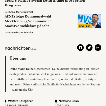
Merz’s Plan for Syrian Return Amid Integration
Progress
Von
Anna-Marie Schmidt
AfD Erfolge Kommunalwahl
Mecklenburg Vorpommern:
Machtverschiebung droht
POLITIK
Von
Anna-Marie Schmidt
Über uns
Deine Stadt, Deine Geschichten:
Deine direkte Verbindung zu lokalen
Schlagzeilen und aktuellen Ereignissen. Bleib informiert mit unserer
Echtzeit-Berichterstattung über Politik, Wirtschaft, Kultur, Lifestyle
und mehr. Deine verlässliche Quelle für Nachrichten aus deiner Region
– rund um die Uhr.
Weitere Kategorien
Nützliche Links
Essen & Trinken
Über uns