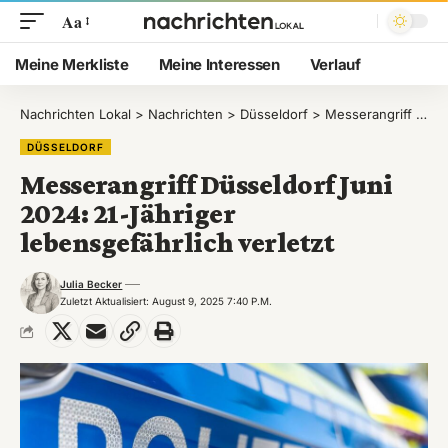
Aa
Meine Merkliste
Meine Interessen
Verlauf
Nachrichten Lokal
>
Nachrichten
>
Düsseldorf
>
Messerangriff Düsseldorf Juni 2024: 21-Jähriger lebensgefährlich verletzt
DÜSSELDORF
Messerangriff Düsseldorf Juni
2024: 21-Jähriger
lebensgefährlich verletzt
Julia Becker
Zuletzt Aktualisiert: August 9, 2025 7:40 P.m.